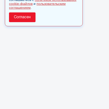
cookie-файлов
и
пользовательским
соглашением
.
Согласен
О сайте
© 2025 Сетевое издание «Monavista» зарегистрировано в
Федеральной службе по надзору в сфере связи,
информационных технологий и массовых коммуникаций
(Роскомнадзор) 15 августа 2016 года. Свидетельство о
регистрации ЭЛ № ФС 77 - 66827
Полное или частичное использовании материалов сайта
monavista.ru возможно только после письменного